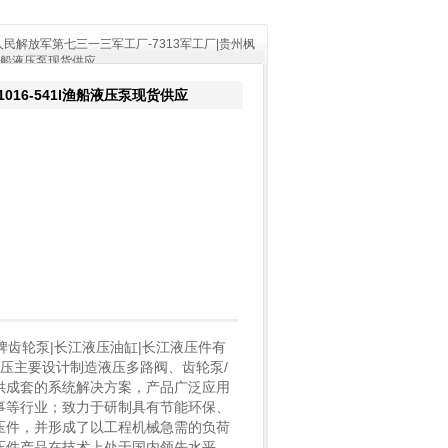
民解放军第七三一三军工厂-7313军工厂|贵州枫
1l渔船液压泵现货供应
016-541l渔船液压泵现货供应
牌齿轮泵|长江液压油缸|长江液压件有
液压主要设计制造液压多路阀、齿轮泵/
供成套的系统解决方案，产品广泛应用
事等行业；致力于研制具有节能环保、
压件，并形成了以工程机械急需的负荷
压件产品在技术上处于国内领先水平，